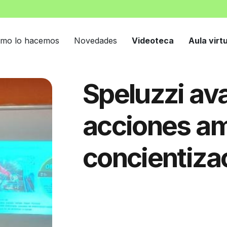
mo lo hacemos
Novedades
Videoteca
Aula virt
Speluzzi av
acciones am
concientiza