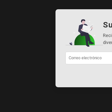
Su
Reci
dive