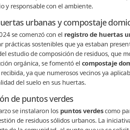
o y responsable con el ambiente.
huertas urbanas y compostaje domici
024 se comenzó con el
registro de huertas 
car prácticas sostenibles que ya estaban prese
 del estudio de composición de residuos, que m
cción orgánica, se fomentó el
compostaje domi
n recibida, ya que numerosos vecinos ya aplica
lidad del suelo en sus huertas.
ón de puntos verdes
arzo se instalaron los
puntos verdes
como par
stión de residuos sólidos urbanos. La iniciati
rte de la comunidad, al punto que ya se solic