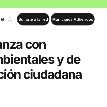
Sumate a la red
Municipios Adheridos
ual
anza con
bientales y de
ción ciudadana