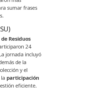
para sumar frases
s.
RSU)
l de Residuos
articiparon 24
La jornada incluyó
además de la
olección y el
 la
participación
stión eficiente.