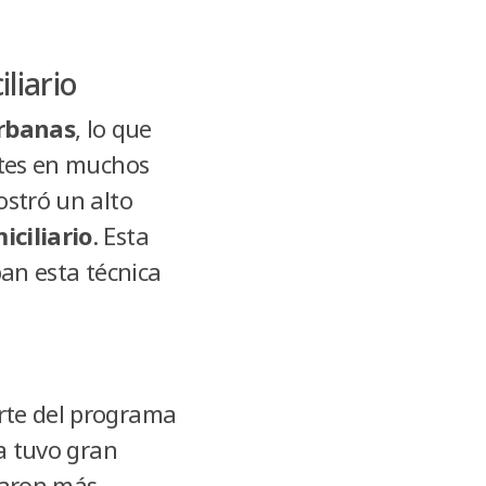
liario
urbanas
, lo que
ntes en muchos
ostró un alto
ciliario
. Esta
ban esta técnica
te del programa
va tuvo gran
itaron más