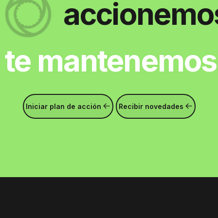
accionemos 
ntenemos infor
Iniciar plan de acción
Recibir novedades