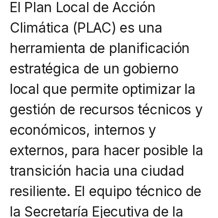
Campañas
El Plan Local de Acción
Arbolado
Climática (PLAC) es una
Residuos
herramienta de planificación
Proyectos
estratégica de un gobierno
Empleos Verdes Locales
local que permite optimizar la
Edificios Municipales Energéticamente
gestión de recursos técnicos y
Sustentables
económicos, internos y
externos, para hacer posible la
transición hacia una ciudad
resiliente. El equipo técnico de
la Secretaría Ejecutiva de la