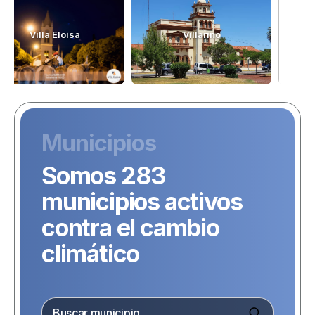
Villa Eloisa
Villarino
Municipios
Somos 283
municipios activos
contra el cambio
climático
3
20