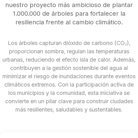
Campañas
nuestro proyecto más ambicioso de plantar
1.000.000 de árboles para fortalecer la
Arbolado
resiliencia frente al cambio climático.
Residuos
Proyectos
Los árboles capturan dióxido de carbono (CO₂),
Empleos Verdes Locales
proporcionan sombra, regulan las temperaturas
urbanas, reduciendo el efecto isla de calor. Además,
Edificios Municipales Energéticamente
contribuyen a la gestión sostenible del agua al
Sustentables
minimizar el riesgo de inundaciones durante eventos
climáticos extremos. Con la participación activa de
los municipios y la comunidad, esta iniciativa se
convierte en un pilar clave para construir ciudades
más resilientes, saludables y sustentables.