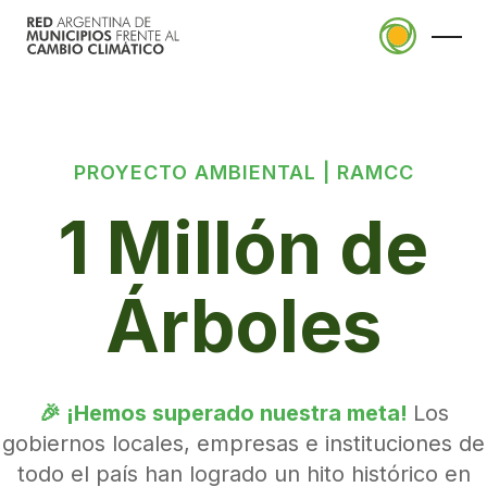
PROYECTO AMBIENTAL | RAMCC
La RAMCC
1 Millón de
Quiénes somos
Planificación
Consejo de Intendentes
Árboles
Plan Local de Acción Climática
ALPA
Municipios Adheridos
Actualidad
(Huella de carbono)
Adherirme a la red
Noticias
Proyectos Climáticos Locales
Pacto Global de Alcaldes por el Clima y
Eventos
Aplicaciones
🎉 ¡Hemos superado nuestra meta!
Los
la Energía
Capacitaciones
gobiernos locales, empresas e instituciones de
CenArb
Objetivos de Desarrollo Sostenible
todo el país han logrado un hito histórico en
Economías Sostenibles