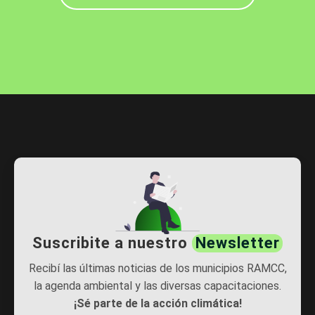
Árboles/
Árboles/
General Pico
Vicuña Mackenna
14/07/26
15/07/26
419
1900
Árboles/
Vicente López
Árboles/
Funes
05/07/26
02/07/26
371
126
Árboles/
Huanchilla
Árboles/
San Miguel
02/07/26
26/06/26
Suscribite a nuestro
Newsletter
Recibí las últimas noticias de los municipios RAMCC,
341
371
la agenda ambiental y las diversas capacitaciones.
¡Sé parte de la acción climática!