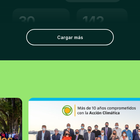
30
142
Árboles/
Árboles/
Monte Buey
Cargar más
San Martí­n de los
31/07/26
Andes
31/07/26
239
251
Árboles/
Árboles/
Villa Ascasubi
Trenque Lauquen
27/07/26
30/07/26
273
158
Árboles/
Crespo
Árboles/
La Francia