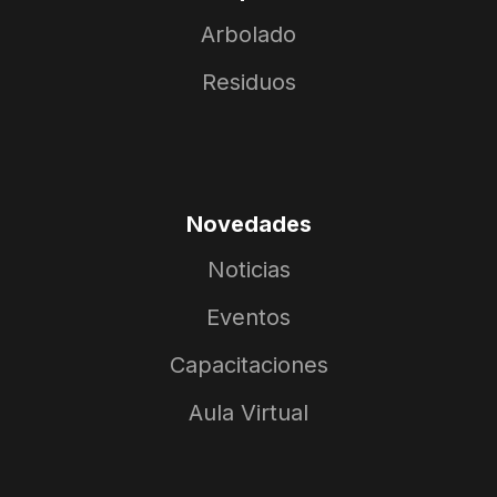
Arbolado
951
250
Residuos
Árboles/
Porteña
Árboles/
Parera
25/04/26
24/04/26
30
77
Novedades
Árboles/
La Tordilla
Árboles/
Paraná
Noticias
22/04/26
09/04/26
Eventos
Capacitaciones
110
39
Aula Virtual
Árboles/
Curuzú Cuatiá
Árboles/
Corrientes
01/04/26
31/03/26