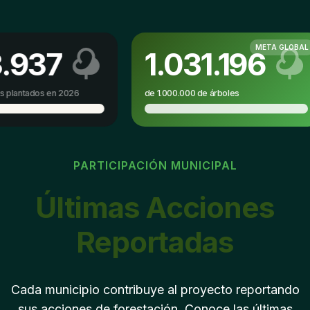
META GLOBAL
3.937
1.031.196
s plantados en 2026
de 1.000.000 de árboles
PARTICIPACIÓN MUNICIPAL
Últimas Acciones
Reportadas
Cada municipio contribuye al proyecto reportando
sus acciones de forestación. Conoce las últimas