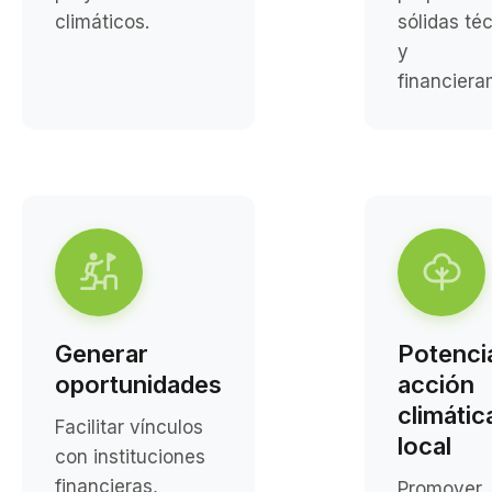
climáticos.
sólidas té
y
financiera
Generar
Potencia
oportunidades
acción
climátic
Facilitar vínculos
local
con instituciones
financieras,
Promover