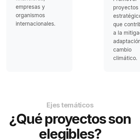
empresas y
proyectos
organismos
estratégic
internacionales.
que contr
a la mitig
adaptación
cambio
climático.
Ejes temáticos
¿Qué proyectos son
elegibles?