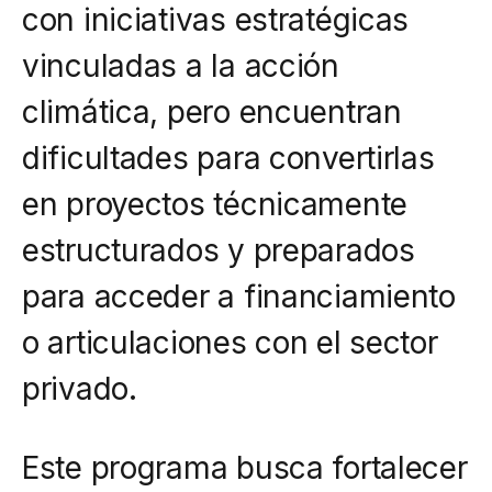
Campañas
con iniciativas estratégicas
Proyectos
Arbolado
vinculadas a la acción
Climáticos Locales
Residuos
climática, pero encuentran
Proyectos
dificultades para convertirlas
Empleos Verdes Locales
en proyectos técnicamente
Edificios Municipales Energéticamente
estructurados y preparados
Sustentables
para acceder a financiamiento
o articulaciones con el sector
privado.
Este programa busca fortalecer