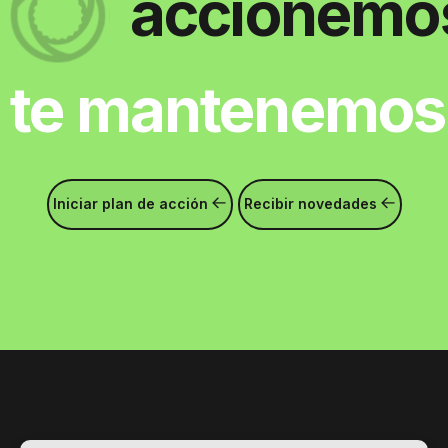
accionemos 
ntenemos infor
Iniciar plan de acción
Recibir novedades