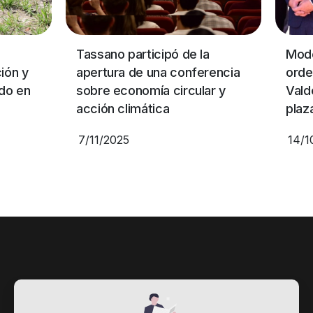
Tassano participó de la
Modernización y
apertura de una conferencia
ordenamiento: Ta
sobre economía circular y
Valdés habilitaron
acción climática
plaza Mercosur
7/11/2025
14/10/2025