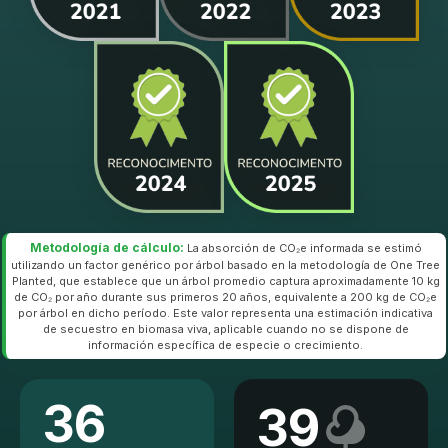
Metodología de cálculo:
La absorción de CO₂e informada se estimó
utilizando un factor genérico por árbol basado en la metodología de One Tree
Planted, que establece que un árbol promedio captura aproximadamente 10 kg
de CO₂ por año durante sus primeros 20 años, equivalente a 200 kg de CO₂e
por árbol en dicho período. Este valor representa una estimación indicativa
de secuestro en biomasa viva, aplicable cuando no se dispone de
información específica de especie o crecimiento.
36
39