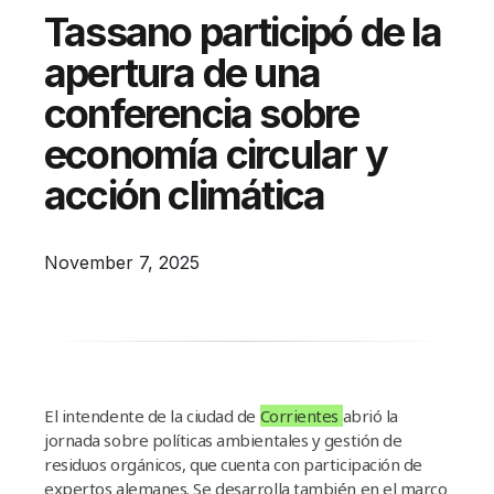
Campañas
Tassano participó de la
Arbolado
apertura de una
Residuos
conferencia sobre
Proyectos
economía circular y
Empleos Verdes Locales
acción climática
Edificios Municipales Energéticamente
Sustentables
November 7, 2025
El intendente de la ciudad de
Corrientes
abrió la
jornada sobre políticas ambientales y gestión de
residuos orgánicos, que cuenta con participación de
expertos alemanes. Se desarrolla también en el marco