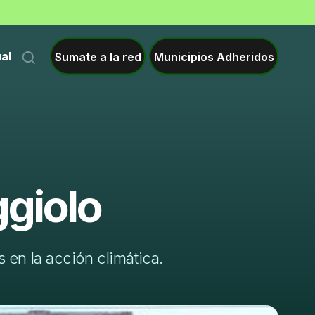
Sumate a la red
Municipios Adheridos
ual
giolo
 en la acción climática.