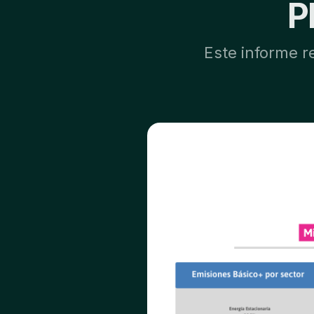
P
Este informe r