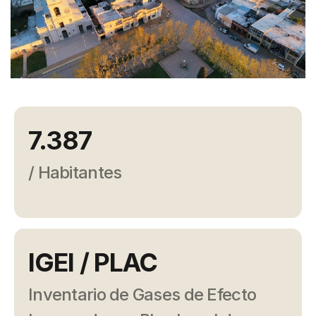
Campañas
Arbolado
Residuos
Proyectos
Empleos Verdes Locales
7.387
Edificios Municipales Energéticamente
Sustentables
/ Habitantes
IGEI / PLAC
Inventario de Gases de Efecto