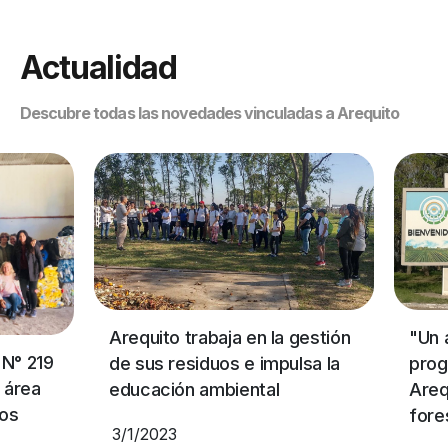
Actualidad
Descubre todas las novedades vinculadas a Arequito
"Un 
Arequito trabaja en la gestión
 N° 219
prog
de sus residuos e impulsa la
l área
Areq
educación ambiental
uos
fore
3/1/2023