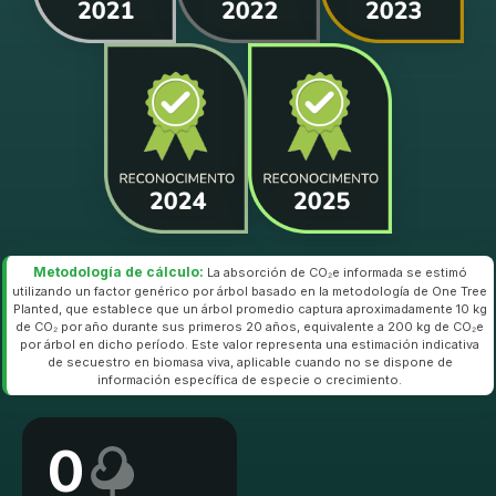
Metodología de cálculo:
La absorción de CO₂e informada se estimó
utilizando un factor genérico por árbol basado en la metodología de One Tree
Planted, que establece que un árbol promedio captura aproximadamente 10 kg
de CO₂ por año durante sus primeros 20 años, equivalente a 200 kg de CO₂e
por árbol en dicho período. Este valor representa una estimación indicativa
de secuestro en biomasa viva, aplicable cuando no se dispone de
información específica de especie o crecimiento.
0