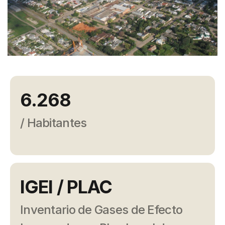
Campañas
Arbolado
Residuos
Proyectos
Empleos Verdes Locales
6.268
Edificios Municipales Energéticamente
Sustentables
/ Habitantes
IGEI / PLAC
Inventario de Gases de Efecto