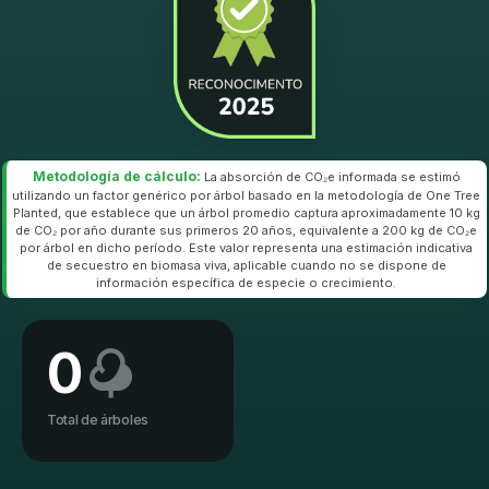
Metodología de cálculo:
La absorción de CO₂e informada se estimó
utilizando un factor genérico por árbol basado en la metodología de One Tree
Planted, que establece que un árbol promedio captura aproximadamente 10 kg
de CO₂ por año durante sus primeros 20 años, equivalente a 200 kg de CO₂e
por árbol en dicho período. Este valor representa una estimación indicativa
de secuestro en biomasa viva, aplicable cuando no se dispone de
información específica de especie o crecimiento.
0
Total de árboles