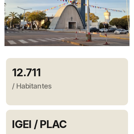
Campañas
Arbolado
Residuos
Proyectos
Empleos Verdes Locales
Edificios Municipales Energéticamente
Sustentables
12.711
/ Habitantes
IGEI / PLAC