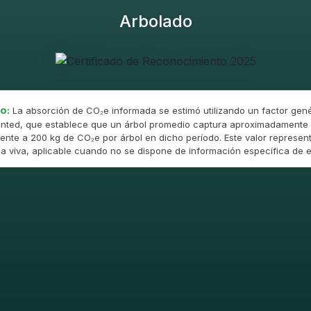
Arbolado
o:
La absorción de CO₂e informada se estimó utilizando un factor gené
nted, que establece que un árbol promedio captura aproximadamente 
ente a 200 kg de CO₂e por árbol en dicho período. Este valor represent
 viva, aplicable cuando no se dispone de información específica de e