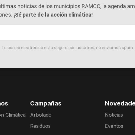
 últimas noticias de los municipios RAMCC, la agenda amb
iones.
¡Sé parte de la acción climática!
Tu correo electrónico está seguro con nosotros; no enviamos spam.
mos
Campañas
Novedad
n Climática
Arbolado
Noticias
Residuos
Eventos