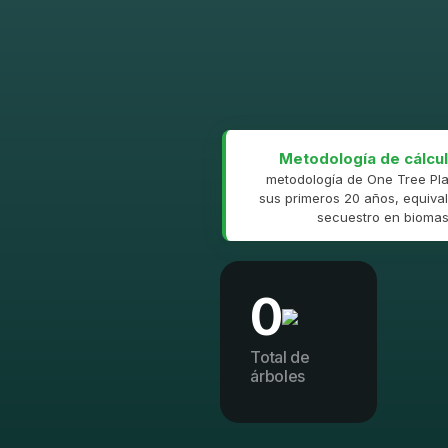
Metodología de cálcul
metodología de One Tree Pla
sus primeros 20 años, equival
secuestro en biomasa
0
Total de
árboles