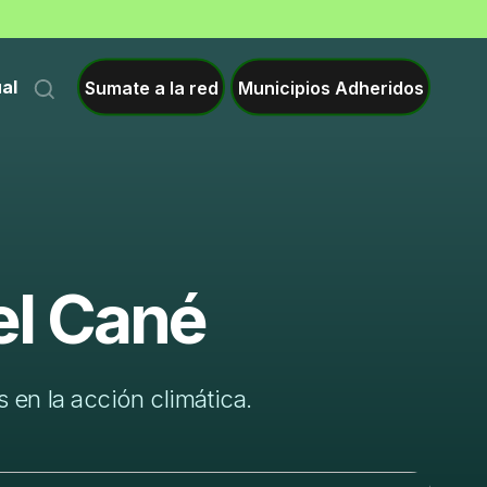
Sumate a la red
Municipios Adheridos
ual
el Cané
 en la acción climática.