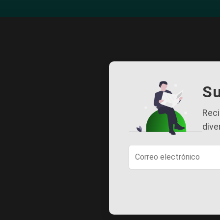
Su
Reci
dive