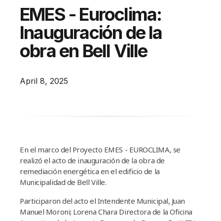
Campañas
EMES - Euroclima:
Arbolado
Inauguración de la
Residuos
obra en Bell Ville
Proyectos
Empleos Verdes Locales
April 8, 2025
Edificios Municipales Energéticamente
Sustentables
En el marco del Proyecto EMES - EUROCLIMA, se
realizó el acto de inauguración de la obra de
remediación energética en el edificio de la
Municipalidad de Bell Ville.
Participaron del acto el Intendente Municipal, Juan
Manuel Moroni; Lorena Chara Directora de la Oficina