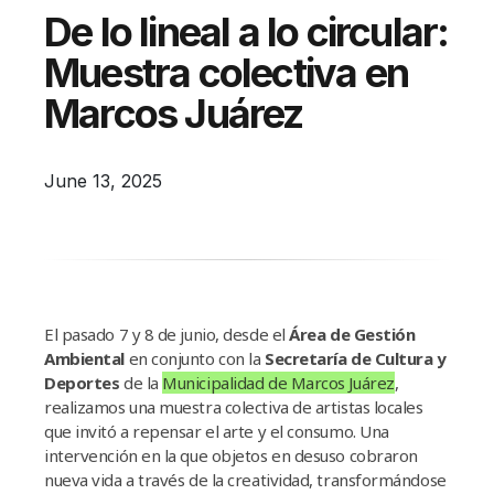
Campañas
De lo lineal a lo circular:
Arbolado
Muestra colectiva en
Residuos
Marcos Juárez
Proyectos
Empleos Verdes Locales
June 13, 2025
Edificios Municipales Energéticamente
Sustentables
El pasado 7 y 8 de junio, desde el
Área de Gestión
Ambiental
en conjunto con la
Secretaría de Cultura y
Deportes
de la
Municipalidad de Marcos Juárez
,
realizamos una muestra colectiva de artistas locales
que invitó a repensar el arte y el consumo. Una
intervención en la que objetos en desuso cobraron
nueva vida a través de la creatividad, transformándose