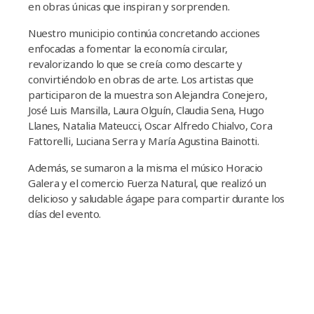
en obras únicas que inspiran y sorprenden.
Nuestro municipio continúa concretando acciones
enfocadas a fomentar la economía circular,
revalorizando lo que se creía como descarte y
convirtiéndolo en obras de arte. Los artistas que
participaron de la muestra son Alejandra Conejero,
José Luis Mansilla, Laura Olguín, Claudia Sena, Hugo
Llanes, Natalia Mateucci, Oscar Alfredo Chialvo, Cora
Fattorelli, Luciana Serra y María Agustina Bainotti.
Además, se sumaron a la misma el músico Horacio
Galera y el comercio Fuerza Natural, que realizó un
delicioso y saludable ágape para compartir durante los
días del evento.
Based on the trust of our customers and their
Based on the trust of our customers and their
purchase of our products, our website ranks high on
Based on the trust of our customers and their
purchase of our products, our website ranks high on
Google. With the support of our customers, we will
Based on the trust of our customers and their
purchase of our products, our website ranks high on
Google. With the support of our customers, we will
continue to launch products that they like
Tekrarlama