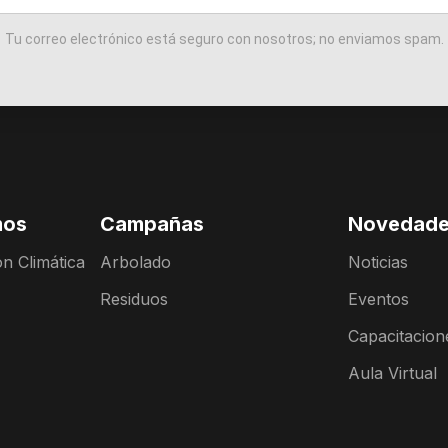
Tu correo electrónico está seguro con nosotros; no enviamos spam.
mos
Campañas
Novedad
n Climática
Arbolado
Noticias
Residuos
Eventos
Capacitacion
Aula Virtual