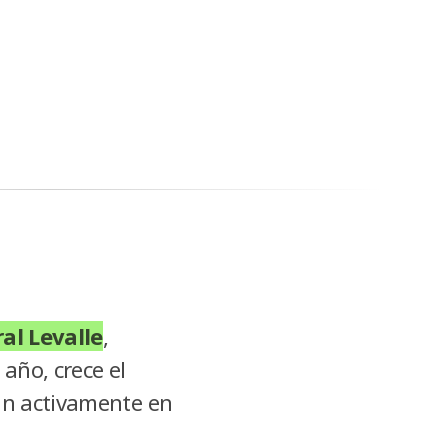
al Levalle
,
 año, crece el
an activamente en