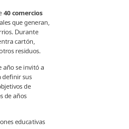
de
40 comercios
iales que generan,
rrios. Durante
entra cartón,
 otros residuos.
e año se invitó a
 definir sus
objetivos de
os de años
ciones educativas