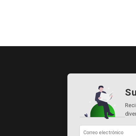
Su
Reci
dive