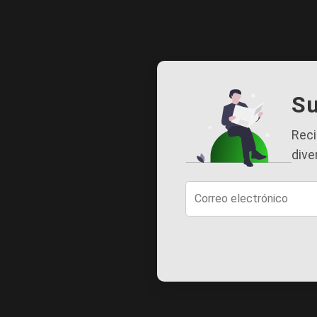
Su
Reci
dive