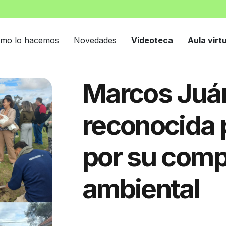
mo lo hacemos
Novedades
Videoteca
Aula virt
Marcos Juár
reconocida
por su com
ambiental