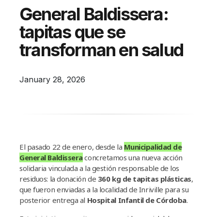
Campañas
General Baldissera:
Arbolado
tapitas que se
Residuos
transforman en salud
Proyectos
Empleos Verdes Locales
January 28, 2026
Edificios Municipales Energéticamente
Sustentables
El pasado 22 de enero, desde la
Municipalidad de
General Baldissera
concretamos una nueva acción
solidaria vinculada a la gestión responsable de los
residuos: la donación de
360 kg de tapitas plásticas
,
que fueron enviadas a la localidad de Inriville para su
posterior entrega al
Hospital Infantil de Córdoba
.