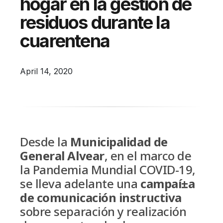
hogar en la gestión de
Campañas
residuos durante la
Arbolado
cuarentena
Residuos
Proyectos
April 14, 2020
Empleos Verdes Locales
Edificios Municipales Energéticamente
Sustentables
Desde la
Municipalidad de
General Alvear
, en el marco de
la Pandemia Mundial COVID-19,
se lleva adelante una
campaí±a
de comunicación instructiva
sobre separación y realización