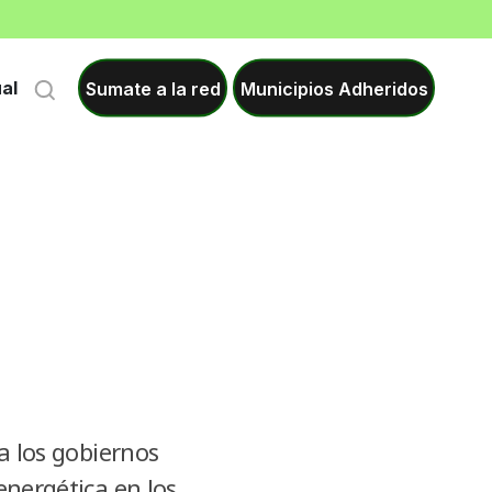
Sumate a la red
Municipios Adheridos
ual
ra los gobiernos
energética en los