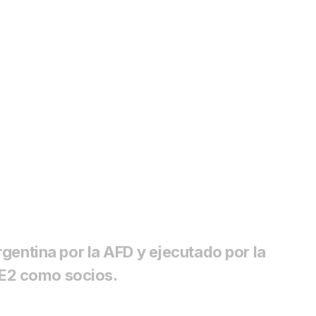
13/5
gentina por la AFD y ejecutado por la
2E2 como socios.