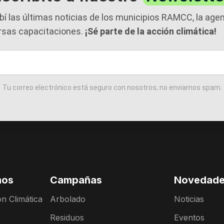
bí las últimas noticias de los municipios RAMCC, la age
rsas capacitaciones.
¡Sé parte de la acción climática!
Tu correo electrónico está seguro con nosotros; no enviamos spam.
mos
Campañas
Novedad
n Climática
Arbolado
Noticias
Residuos
Eventos