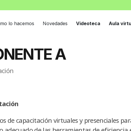
mo lo hacemos
Novedades
Videoteca
Aula virt
NENTE A
ación
tación
os de capacitación virtuales y presenciales pa
so adecuado de las herramientas de eficiencia 