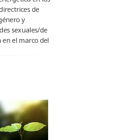
irectrices de
género y
des sexuales/de
n en el marco del