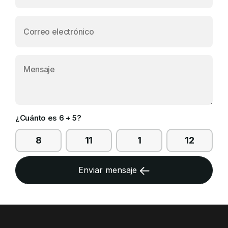
Campañas
Arbolado
Residuos
Proyectos
Empleos Verdes Locales
Edificios Municipales Energéticamente
Sustentables
¿Cuánto es 6 + 5?
8
11
1
12
Enviar mensaje