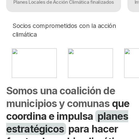
Planes Locales de Acción Climática finalizados
In
Campañas
Arbolado
Socios comprometidos con la acción
Residuos
climática
Proyectos
Empleos Verdes Locales
Edificios Municipales Energéticamente
Sustentables
Somos una coalición de
municipios y comunas
que
coordina e impulsa
planes
estratégicos
para hacer