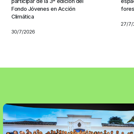
participar de la 3ª edición del
espa
Fondo Jóvenes en Acción
fore
Climática
27/7
30/7/2026